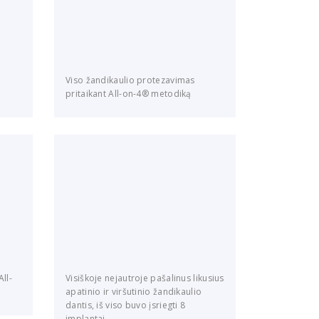
Viso žandikaulio protezavimas
pritaikant All-on-4® metodiką
All-
Visiškoje nejautroje pašalinus likusius
apatinio ir viršutinio žandikaulio
dantis, iš viso buvo įsriegti 8
implantai