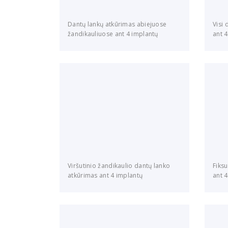
Dantų lankų atkūrimas abiejuose
Visi
žandikauliuose ant 4 implantų
ant 
Viršutinio žandikaulio dantų lanko
Fiksu
atkūrimas ant 4 implantų
ant 