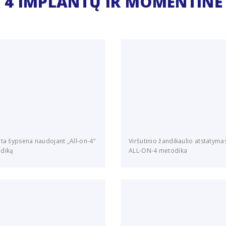
 4 IMPLANTŲ IR MOMENTINĖ
rta šypsena naudojant „All-on-4“
Viršutinio žandikaulio atstatyma
diką
ALL-ON-4 metodika