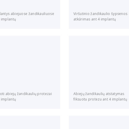
 dantys abiejuose žandikauliuose
Viršutinio žandikaulio šypsenos
4 implantų
atkūrimas ant 4 implantų
oti abiejų žandikaulių protezai
Abiejų žandikaulių atstatymas
4 implantų
fiksuotu protezu ant 4 implantų