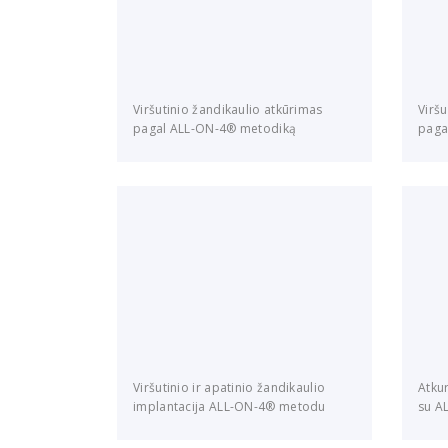
Viršutinio žandikaulio atkūrimas
Viršu
pagal ALL-ON-4® metodiką
paga
Viršutinio ir apatinio žandikaulio
Atkur
implantacija ALL-ON-4® metodu
su A