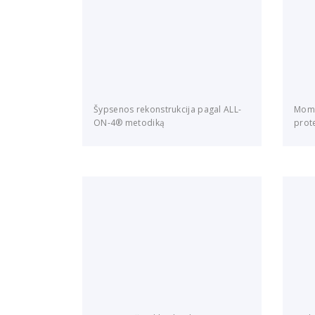
Šypsenos rekonstrukcija pagal ALL-
Mome
ON-4® metodiką
prot