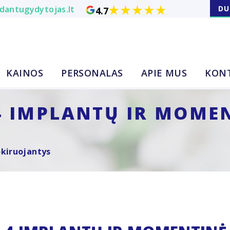
dantugydytojas.lt
DU
4.7
KAINOS
PERSONALAS
APIE MUS
KON
4 IMPLANTŲ IR MOME
šokiruojantys