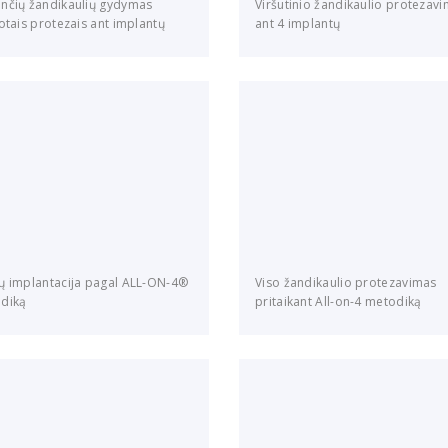
nčių žandikaulių gydymas
Viršutinio žandikaulio protezav
otais protezais ant implantų
ant 4 implantų
ų implantacija pagal ALL-ON-4®
Viso žandikaulio protezavimas
diką
pritaikant All-on-4 metodiką