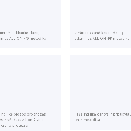
tinio žandikaulio dantų
Viršutinio žandikaulio dantų
rimas ALL-ON-4® metodika
atkūrimas ALL-ON-4® metodika
linti likę blogos prognozės
Pašalinti likę dantys ir pritaikyta 
s ir uždėtas All-on-7 viso
on-4 metodika
ikaulio protezas