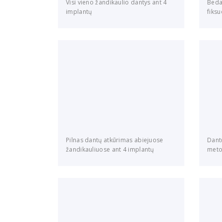
Visi vieno žandikaulio dantys ant 4
Beda
implantų
fiksu
Pilnas dantų atkūrimas abiejuose
Dant
žandikauliuose ant 4 implantų
meto