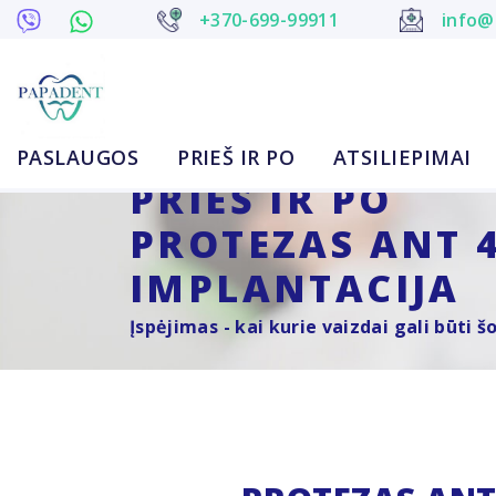
+370-699-99911
info@
PASLAUGOS
PRIEŠ IR PO
ATSILIEPIMAI
PRIEŠ IR PO
PROTEZAS ANT 
IMPLANTACIJA
Įspėjimas - kai kurie vaizdai gali būti 