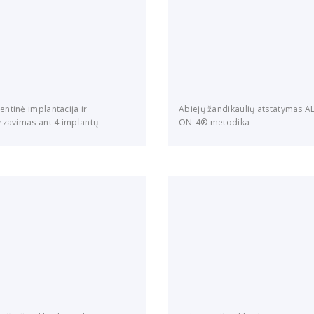
ntinė implantacija ir
Abiejų žandikaulių atstatymas A
ezavimas ant 4 implantų
ON-4® metodika