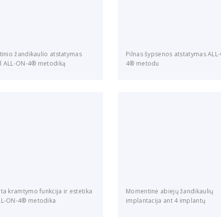
tinio žandikaulio atstatymas
Pilnas šypsenos atstatymas ALL
l ALL-ON-4® metodiką
4® metodu
ta kramtymo funkcija ir estetika
Momentinė abiejų žandikaulių
LL-ON-4® metodika
implantacija ant 4 implantų