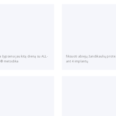
 šypsena jau kitą dieną su ALL-
fiksuoti abiejų žandikaulių prote
® metodika
ant 4 implantų