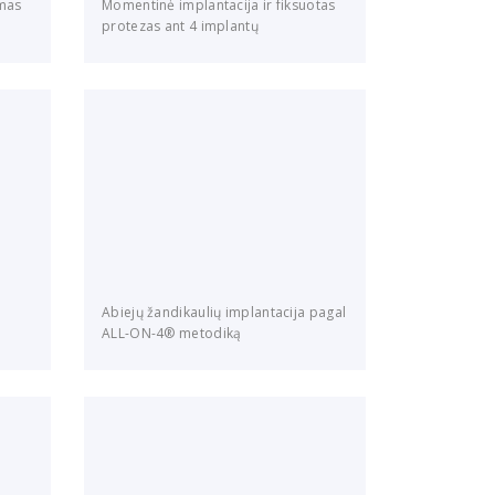
imas
Momentinė implantacija ir fiksuotas
protezas ant 4 implantų
Abiejų žandikaulių implantacija pagal
ALL-ON-4® metodiką