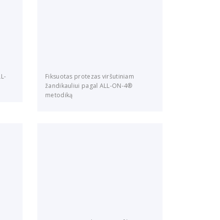
LL-
Fiksuotas protezas viršutiniam
žandikauliui pagal ALL-ON-4®
metodiką