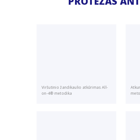
PROTEZAS ANT
Viršutinio žandikaulio atkūrimas All-
Atku
on-4® metodika
meto