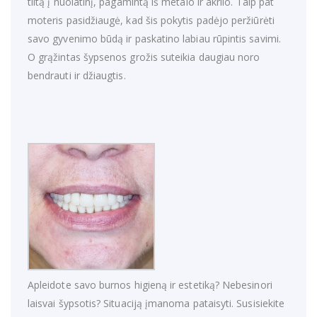
tiltą į nuolatinį, pagamintą iš metalo ir akrilo. Taip pat
moteris pasidžiaugė, kad šis pokytis padėjo peržiūrėti
savo gyvenimo būdą ir paskatino labiau rūpintis savimi.
O grąžintas šypsenos grožis suteikia daugiau noro
bendrauti ir džiaugtis.
Apleidote savo burnos higieną ir estetiką? Nebesinori
laisvai šypsotis? Situaciją įmanoma pataisyti. Susisiekite