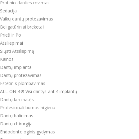
Protinio danties rovimas
Sedacija
Vaikų dantų protezavimas
Beligatūriniai breketai
Prieš Ir Po
Atsiliepimai
Siųsti Atsiliepimą
Kainos
Dantų implantai
Dantų protezavimas
Estetinis plombavimas
ALL-ON-4® Visi dantys ant 4 implantų
Dantų laminatės
Profesionali burnos higiena
Dantų balinimas
Dantų chirurgija
Endodontologinis gydymas