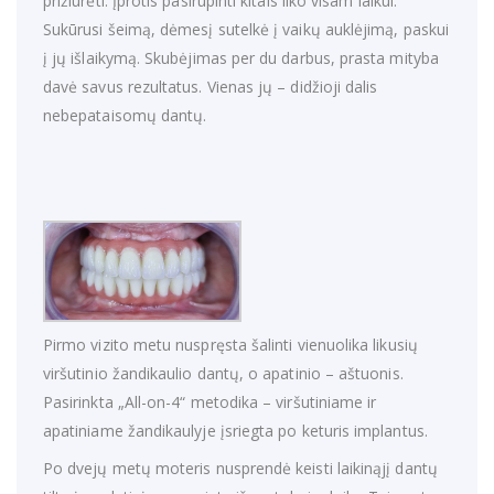
prižiūrėti. Įprotis pasirūpinti kitais liko visam laikui.
Sukūrusi šeimą, dėmesį sutelkė į vaikų auklėjimą, paskui
į jų išlaikymą. Skubėjimas per du darbus, prasta mityba
davė savus rezultatus. Vienas jų – didžioji dalis
nebepataisomų dantų.
Pirmo vizito metu nuspręsta šalinti vienuolika likusių
viršutinio žandikaulio dantų, o apatinio – aštuonis.
Pasirinkta „All-on-4“ metodika – viršutiniame ir
apatiniame žandikaulyje įsriegta po keturis implantus.
Po dvejų metų moteris nusprendė keisti laikinąjį dantų