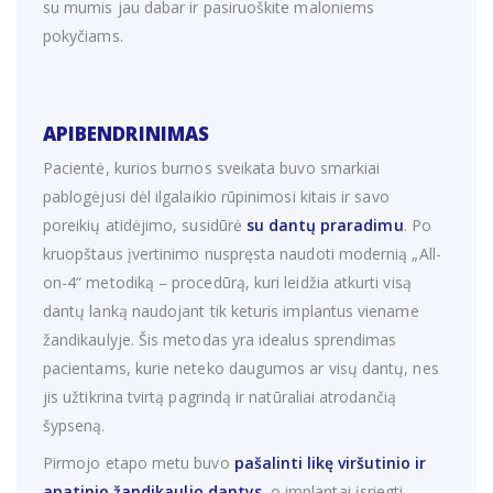
su mumis jau dabar ir pasiruoškite maloniems
pokyčiams.
APIBENDRINIMAS
Pacientė, kurios burnos sveikata buvo smarkiai
pablogėjusi dėl ilgalaikio rūpinimosi kitais ir savo
poreikių atidėjimo, susidūrė
su dantų praradimu
. Po
kruopštaus įvertinimo nuspręsta naudoti modernią „All-
on-4“ metodiką – procedūrą, kuri leidžia atkurti visą
dantų lanką naudojant tik keturis implantus viename
žandikaulyje. Šis metodas yra idealus sprendimas
pacientams, kurie neteko daugumos ar visų dantų, nes
jis užtikrina tvirtą pagrindą ir natūraliai atrodančią
šypseną.
Pirmojo etapo metu buvo
pašalinti likę viršutinio ir
apatinio žandikaulio dantys
, o implantai įsriegti