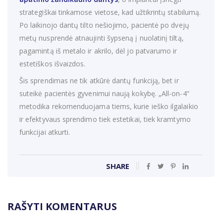
strategiškai tinkamose vietose, kad užtikrintų stabilumą.
Po laikinojo dantų tilto nešiojimo, pacientė po dvejų
metų nusprendė atnaujinti šypseną į nuolatinį tiltą,
pagamintą iš metalo ir akrilo, dėl jo patvarumo ir
estetiškos išvaizdos.
Šis sprendimas ne tik atkūrė dantų funkciją, bet ir
suteikė pacientės gyvenimui naują kokybę. „All-on-4“
metodika rekomenduojama tiems, kurie ieško ilgalaikio
ir efektyvaus sprendimo tiek estetikai, tiek kramtymo
funkcijai atkurti.
SHARE
RAŠYTI KOMENTARUS