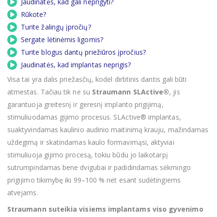
Jaudinatės, kad gali neprigyti?
Rūkote?
Turite žalingų įpročių?
Sergate lėtinėmis ligomis?
Turite blogus dantų priežiūros įpročius?
Jaudinatės, kad implantas neprigis?
Visa tai yra dalis priežasčių, kodėl dirbtinis dantis gali būti
atmestas. Tačiau tik ne su
Straumann SLActive®
, jis
garantuoja greitesnį ir geresnį implanto prigijimą,
stimuliuodamas gijimo procesus. SLActive® implantas,
suaktyvindamas kaulinio audinio maitinimą krauju, mažindamas
uždegimą ir skatindamas kaulo formavimąsi, aktyviai
stimuliuoja gijimo procesą, tokiu būdu jo laikotarpį
sutrumpindamas bene dvigubai ir padidindamas sėkmingo
prigijimo tikimybę iki 99–100 % net esant sudėtingiems
atvejams.
Straumann suteikia visiems implantams viso gyvenimo