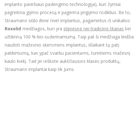
implanto paviršiaus padengimo technologija), kuri žymiai
pagreitina gijimo procesą ir pagerina prigijimo rodiklius. Be to,
Straumann siūlo
Bone level
implantus, pagamintus iš unikalios
Roxolid
medžiagos, kuri yra
stipresnė nei tradicinis titanas
bei
užtikriną 100 % bio-suderinamumą. Taip pat ši medžiaga leidžia
naudoti mažesnio skersmens implantus, išlaikant tą patį
patikimumą, kas ypač svarbu pacientams, turintiems mažesnį
kaulo kiekį. Tad jei ieškote aukščiausios klasės produktų,
Straumann implantai kaip tik Jums.