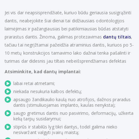
Jei vis dar neapsisprendžiate, kuriuo būdu geriausia susigrąžinti
dantis, neabejokite šiai dienai tai didžiausiais odontologijos
laimėjimas ir pažangiausias bei patikimiausias būdas atstatyti
prarastus dantis. Žinoma, galimas protezavimas
dantų tiltais
,
tačiau tai negrįžtamai pažeidžia atraminius dantis, kuriuos po 5-
10 metų konstrukcijos tarnavimo lako dažnai tenka pašalinti ir
turimas dar didesnis jau tiltais nebeišsprendžiamas defektas
Atsiminkite, kad dantų implantai:
labai retai atmetami;
niekada nesukuria kalbos defektų;
apsaugo žandikaulio kaulą nuo atrofijos, dažnos praradus
dantis (stimuliuojamas implanto, kaulas nenyksta);
saugo gretimus dantis nuo pasvirimo, deformacijų, užkerta
kelią tarpų susidarymui;
stiprūs ir stabilūs lyg tikri dantys, todėl galima nieko
nesivaržant valgyti įvairų maistą;