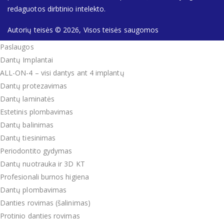
redaguotos dirbtinio intelekto.
Autorių teisės © 2026, Visos teisės saugomos
Paslaugos
Dantų Implantai
ALL-ON-4 – visi dantys ant 4 implantų
Dantų protezavimas
Dantų laminatės
Estetinis plombavimas
Dantų balinimas
Dantų tiesinimas
Periodontito gydymas
Dantų nuotrauka ir 3D KT
Profesionali burnos higiena
Dantų plombavimas
Danties rovimas (šalinimas)
Protinio danties rovimas