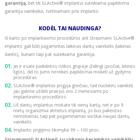
garantiją
, bet tik SLActive® implantui suteikiama papildoma
garantija vainikėliui, tvirtinamam prie implanto.
KODĖL TAI NAUDINGA?
Iš karto po implantavimo procedūros ant Straumann SLActive®
implanto gali būti pagamintas laikinas dantų vainikėlis (laikinas
dantis), kuriam taip pat suteikiama garantija.
Jei ir esate padidintos rizikos grupėje (žalingi įpročiai, lėtinės
ligos), dėl to Jums nereikės papildomai mokėti už gydymo
procedūras.
SLActive® implantas prigyja greičiau, tad nuolatinį vainikėlį
jau galime uždėti praėjus vos 2 mėnesiams po
implantavimo procedūros.
Už dantų implantus mokate tik vieną kartą, net ir po 9
metų organizmui atmetus implantą, jis bus pakeistas
nemokamai, taip pat pagaminamas visiškai naujas dantų
vainikėlis.
Implanto prigijimo tikimybė 99 – 100 proc.
Straumann® SLActive® su cirkonio keramikos vainikėliu