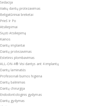
Sedacija
Vaikų dantų protezavimas
Beligatūriniai breketai
Prieš Ir Po
Atsiliepimai
Siųsti Atsiliepimą
Kainos
Dantų implantai
Dantų protezavimas
Estetinis plombavimas
ALL-ON-4® Visi dantys ant 4 implantų
Dantų laminatės
Profesionali burnos higiena
Dantų balinimas
Dantų chirurgija
Endodontologinis gydymas
Dantų gydymas