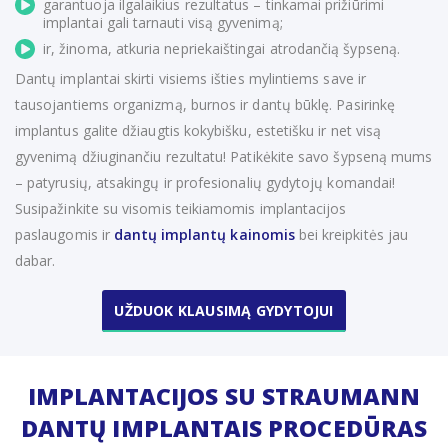
garantuoja ilgalaikius rezultatus – tinkamai prižiūrimi
implantai gali tarnauti visą gyvenimą;
ir, žinoma, atkuria nepriekaištingai atrodančią šypseną.
Dantų implantai skirti visiems išties mylintiems save ir
tausojantiems organizmą, burnos ir dantų būklę. Pasirinkę
implantus galite džiaugtis kokybišku, estetišku ir net visą
gyvenimą džiuginančiu rezultatu! Patikėkite savo šypseną mums
– patyrusių, atsakingų ir profesionalių gydytojų komandai!
Susipažinkite su visomis teikiamomis implantacijos
paslaugomis ir
dantų implantų kainomis
bei kreipkitės jau
dabar.
UŽDUOK KLAUSIMĄ GYDYTOJUI
IMPLANTACIJOS SU STRAUMANN
DANTŲ IMPLANTAIS PROCEDŪRAS