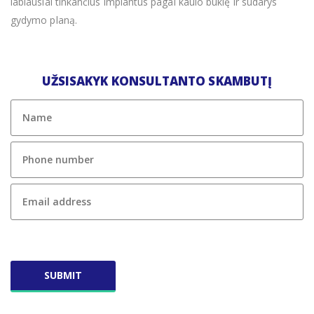
labiausiai tinkančius implantus pagal kaulo būklę ir sudarys
gydymo planą.
UŽSISAKYK KONSULTANTO SKAMBUTĮ