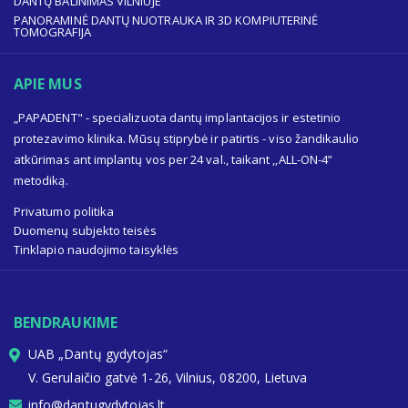
DANTŲ BALINIMAS VILNIUJE
PANORAMINĖ DANTŲ NUOTRAUKA IR 3D KOMPIUTERINĖ
TOMOGRAFIJA
APIE MUS
„PAPADENT" - specializuota dantų implantacijos ir estetinio
protezavimo klinika. Mūsų stiprybė ir patirtis - viso žandikaulio
atkūrimas ant implantų vos per 24 val., taikant ,,ALL-ON-4”
metodiką.
Privatumo politika
Duomenų subjekto teisės
Tinklapio naudojimo taisyklės
BENDRAUKIME
UAB „Dantų gydytojas“
V. Gerulaičio gatvė 1-26, Vilnius, 08200, Lietuva
info@dantugydytojas.lt