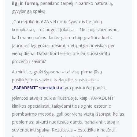
ilgį ir formą
, panaikino tarpelį ir parinko natūralią,
gyvybingą spalvą.
„Tai neįtikėtina! Aš vėl noriu šypsotis be jokių
kompleksų, – džiaugėsi Jolanta. – Net neįsivaizdavau,
kad mano pačios dantis galima taip gražiai atkurti.
Jaučiuosi lyg grįžusi dešimt metų atgal, ir viskas per
vieną dieną! Dabar konferencijoje jausiuosi šimtu
procentų savimi.“
Atminkite, graži šypsena – tai visų pirma Jūsų
pasitikėjimas savimi. Nelaukite, susisiekite –
„PAPADENT“ specialistai
yra pasiruošę padėti.
Jolantos atvejis puikiai iliustruoja, kaip „PAPADENT“
klinikos specialistai, taikydami tiesioginio estetinio
plombavimo metodą, gali per vieną vizitą išspręsti kelias
problemas: atkurti nudilusius dantis, panaikinti tarpą ir
suvienodinti spalvą. Rezultatas – estetiška ir natūrali