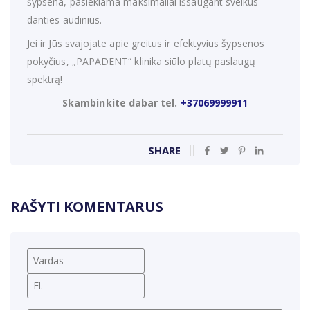
šypsena, pasiekiama maksimaliai išsaugant sveikus
danties audinius.
Jei ir Jūs svajojate apie greitus ir efektyvius šypsenos
pokyčius, „PAPADENT“ klinika siūlo platų paslaugų
spektrą!
Skambinkite dabar tel.
+37069999911
SHARE
RAŠYTI KOMENTARUS