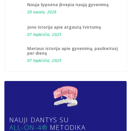
Nauja šypsena įkvepia naują gyvenimą
20 sausio, 2026
Jono istorija apie atgautą tvirtumą
07 lapkričio, 2025
Mariaus istorija apie gyvenimą, pasikeitusį
per dieną
07 lapkričio, 2025
NAUJI DANTYS SU
ALL-ON-4®
METODIKA