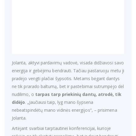
Jolanta, aktyvi pardavimų vadovė, visada didžiavosi savo
energija ir gebėjimu bendrauti. Tačiau pastaruoju metu ji
pradėjo vengti plačiai šypsotis. Metams bėgant dantys
ne tik prarado baltumą, bet ir pastebimai sutrumpėjo dėl
nudilimo, o
tarpas tarp priekinių dantų, atrodė, tik
didėjo
. „Jaučiausi taip, lyg mano šypsena
nebeatspindėtų mano vidinės energijos“, – prisimena
Jolanta.
Artėjant svarbiai tarptautinei konferencijai, kurioje