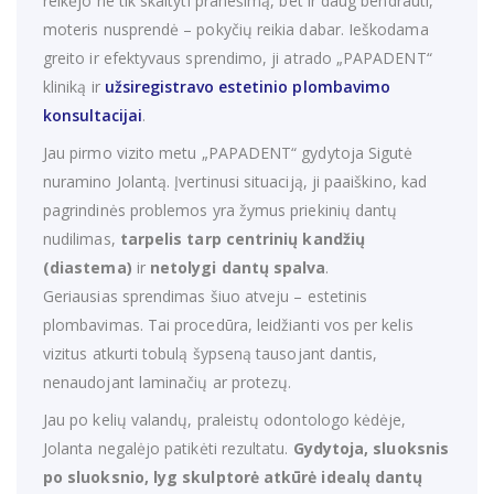
reikėjo ne tik skaityti pranešimą, bet ir daug bendrauti,
moteris nusprendė – pokyčių reikia dabar. Ieškodama
greito ir efektyvaus sprendimo, ji atrado „PAPADENT“
kliniką ir
užsiregistravo estetinio plombavimo
konsultacijai
.
Jau pirmo vizito metu „PAPADENT“ gydytoja Sigutė
nuramino Jolantą. Įvertinusi situaciją, ji paaiškino, kad
pagrindinės problemos yra žymus priekinių dantų
nudilimas,
tarpelis tarp centrinių kandžių
(diastema)
ir
netolygi dantų spalva
.
Geriausias sprendimas šiuo atveju – estetinis
plombavimas. Tai procedūra, leidžianti vos per kelis
vizitus atkurti tobulą šypseną tausojant dantis,
nenaudojant laminačių ar protezų.
Jau po kelių valandų, praleistų odontologo kėdėje,
Jolanta negalėjo patikėti rezultatu.
Gydytoja, sluoksnis
po sluoksnio, lyg skulptorė atkūrė idealų dantų