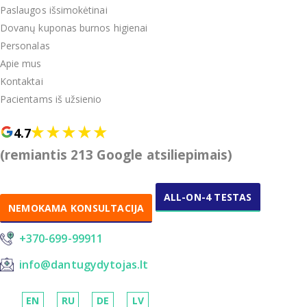
Paslaugos išsimokėtinai
Dovanų kuponas burnos higienai
Personalas
Apie mus
Kontaktai
Pacientams iš užsienio
4.7
(remiantis 213 Google atsiliepimais)
ALL-ON-4 TESTAS
NEMOKAMA KONSULTACIJA
+370-699-99911
info@dantugydytojas.lt
EN
RU
DE
LV