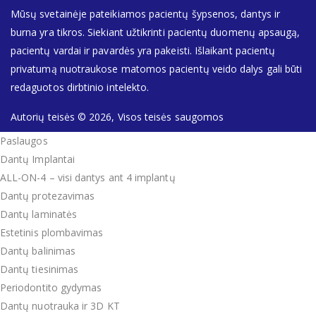
Mūsų svetainėje pateikiamos pacientų šypsenos, dantys ir
burna yra tikros. Siekiant užtikrinti pacientų duomenų apsaugą,
pacientų vardai ir pavardės yra pakeisti. Išlaikant pacientų
privatumą nuotraukose matomos pacientų veido dalys gali būti
redaguotos dirbtinio intelekto.
Autorių teisės © 2026, Visos teisės saugomos
Paslaugos
Dantų Implantai
ALL-ON-4 – visi dantys ant 4 implantų
Dantų protezavimas
Dantų laminatės
Estetinis plombavimas
Dantų balinimas
Dantų tiesinimas
Periodontito gydymas
Dantų nuotrauka ir 3D KT