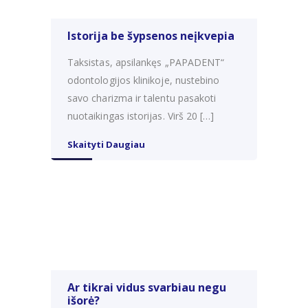
Istorija be šypsenos neįkvepia
Taksistas, apsilankęs „PAPADENT“
odontologijos klinikoje, nustebino
savo charizma ir talentu pasakoti
nuotaikingas istorijas. Virš 20 […]
Skaityti Daugiau
Ar tikrai vidus svarbiau negu
išorė?