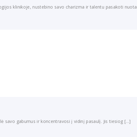
os klinikoje, nustebino savo charizma ir talentu pasakoti nuotaiki
 savo gabumus ir koncentravosi į vidinį pasaulį. Jis tiesiog […]