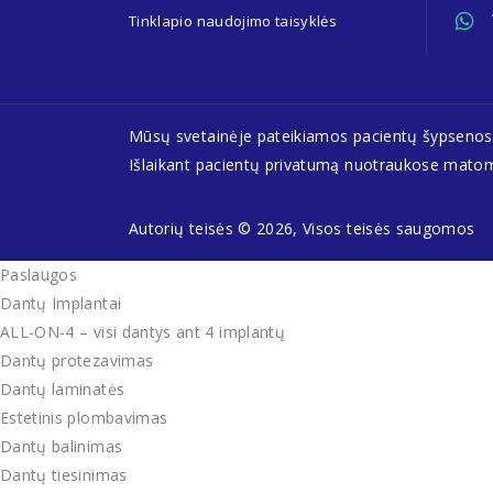
Tinklapio naudojimo taisyklės
Mūsų svetainėje pateikiamos pacientų šypsenos, d
Išlaikant pacientų privatumą nuotraukose matomos
Autorių teisės © 2026, Visos teisės saugomos
Paslaugos
Dantų Implantai
ALL-ON-4 – visi dantys ant 4 implantų
Dantų protezavimas
Dantų laminatės
Estetinis plombavimas
Dantų balinimas
Dantų tiesinimas