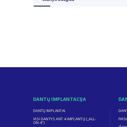
DANTŲ IMPLANTACIJA
DA
DANTŲ IMPLANTAI
DAN
VISI DANTYS ANT 4 IMPLANTŲ („ALL-
FIKS
ON-4“)