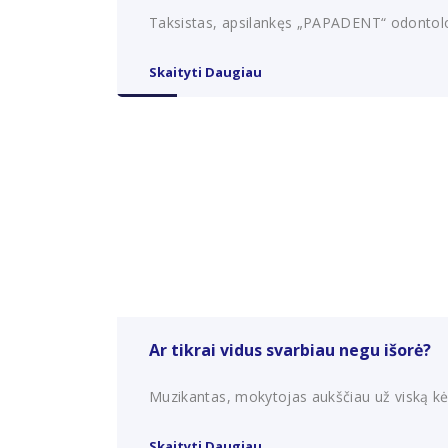
Taksistas, apsilankęs „PAPADENT“ odontologij
Skaityti Daugiau
Ar tikrai vidus svarbiau negu išorė?
Muzikantas, mokytojas aukščiau už viską kėlė
Skaityti Daugiau