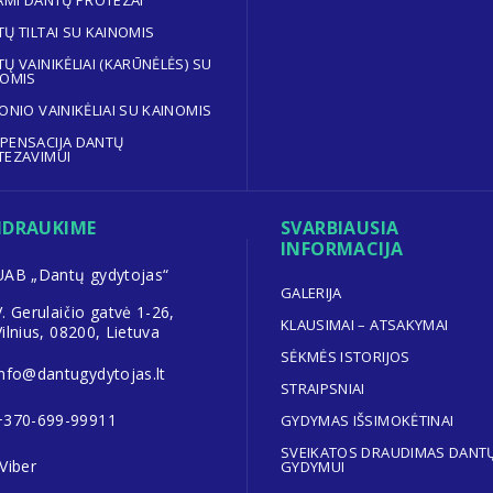
AMI DANTŲ PROTEZAI
Ų TILTAI SU KAINOMIS
Ų VAINIKĖLIAI (KARŪNĖLĖS) SU
NOMIS
ONIO VAINIKĖLIAI SU KAINOMIS
PENSACIJA DANTŲ
TEZAVIMUI
NDRAUKIME
SVARBIAUSIA
INFORMACIJA
UAB „Dantų gydytojas“
GALERIJA
V. Gerulaičio gatvė 1-26,
KLAUSIMAI – ATSAKYMAI
Vilnius, 08200, Lietuva
SĖKMĖS ISTORIJOS
info@dantugydytojas.lt
STRAIPSNIAI
+370-699-99911
GYDYMAS IŠSIMOKĖTINAI
SVEIKATOS DRAUDIMAS DANT
Viber
GYDYMUI