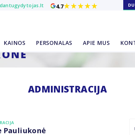
dantugydytojas.lt
DU
4.7
KAINOS
PERSONALAS
APIE MUS
KON
KONĖ
ADMINISTRACIJA
RACIJA
ė Pauliukonė