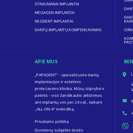
IŠIM
STRAUMANN IMPLANTAI
DANT
MEGAGEN IMPLANTAI
DANT
NEODENT IMPLANTAI
KAI
DANTŲ IMPLANTŲ KOMPENSAVIMAS
CIRK
KOM
PRO
APIE MUS
BE
„PAPADENT" - specializuota dantų
implantacijos ir estetinio
protezavimo klinika. Mūsų stiprybė ir
patirtis - viso žandikaulio atkūrimas
ant implantų vos per 24 val., taikant
,,ALL-ON-4” metodiką.
Privatumo politika
Duomenų subjekto teisės