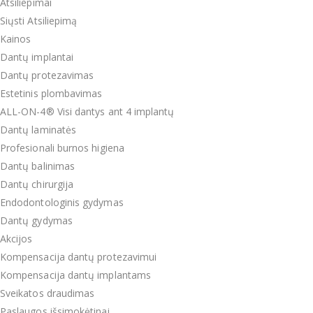
Atsiliepimai
Siųsti Atsiliepimą
Kainos
Dantų implantai
Dantų protezavimas
Estetinis plombavimas
ALL-ON-4® Visi dantys ant 4 implantų
Dantų laminatės
Profesionali burnos higiena
Dantų balinimas
Dantų chirurgija
Endodontologinis gydymas
Dantų gydymas
Akcijos
Kompensacija dantų protezavimui
Kompensacija dantų implantams
Sveikatos draudimas
Paslaugos išsimokėtinai