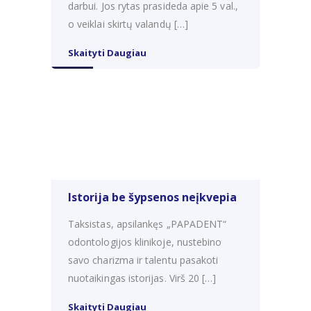
darbui. Jos rytas prasideda apie 5 val.,
o veiklai skirtų valandų […]
Skaityti Daugiau
Istorija be šypsenos neįkvepia
Taksistas, apsilankęs „PAPADENT“
odontologijos klinikoje, nustebino
savo charizma ir talentu pasakoti
nuotaikingas istorijas. Virš 20 […]
Skaityti Daugiau