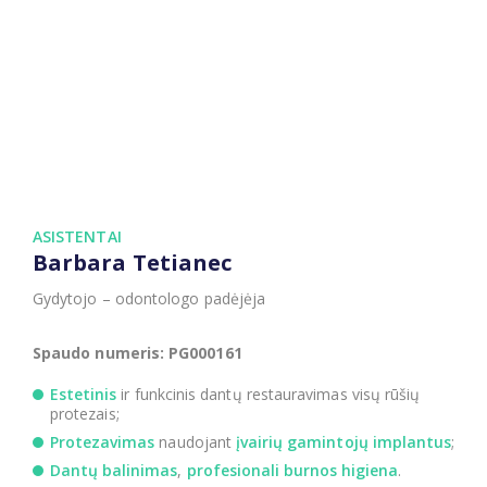
ASISTENTAI
Barbara Tetianec
Gydytojo – odontologo padėjėja
Spaudo numeris: PG000161
Estetinis
ir funkcinis dantų restauravimas visų rūšių
protezais;
Protezavimas
naudojant
įvairių gamintojų implantus
;
Dantų balinimas
,
profesionali burnos higiena
.