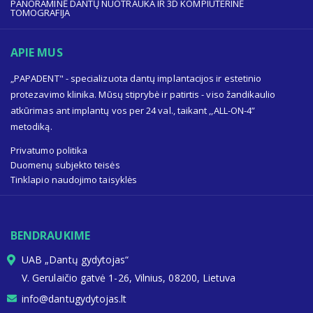
PANORAMINĖ DANTŲ NUOTRAUKA IR 3D KOMPIUTERINĖ
TOMOGRAFIJA
APIE MUS
„PAPADENT" - specializuota dantų implantacijos ir estetinio
protezavimo klinika. Mūsų stiprybė ir patirtis - viso žandikaulio
atkūrimas ant implantų vos per 24 val., taikant ,,ALL-ON-4”
metodiką.
Privatumo politika
Duomenų subjekto teisės
Tinklapio naudojimo taisyklės
BENDRAUKIME
UAB „Dantų gydytojas“
V. Gerulaičio gatvė 1-26, Vilnius, 08200, Lietuva
info@dantugydytojas.lt