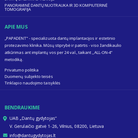
PANORAMINĖ DANTŲ NUOTRAUKA IR 3D KOMPIUTERINĖ
TOMOGRAFIJA
APIE MUS
„PAPADENT" - specializuota dantų implantacijos ir estetinio
protezavimo klinika. Mūsų stiprybė ir patirtis - viso žandikaulio
atkūrimas ant implantų vos per 24 val., taikant ,,ALL-ON-4”
metodiką.
Privatumo politika
Duomenų subjekto teisės
Tinklapio naudojimo taisyklės
BENDRAUKIME
UAB „Dantų gydytojas“
V. Gerulaičio gatvė 1-26, Vilnius, 08200, Lietuva
info@dantugydytojas.lt