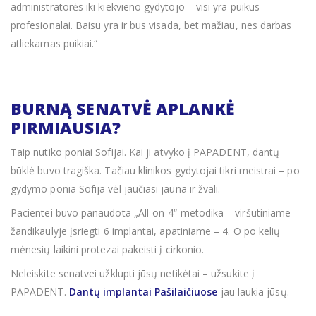
administratorės iki kiekvieno gydytojo – visi yra puikūs
profesionalai. Baisu yra ir bus visada, bet mažiau, nes darbas
atliekamas puikiai.“
BURNĄ SENATVĖ APLANKĖ
PIRMIAUSIA?
Taip nutiko poniai Sofijai. Kai ji atvyko į PAPADENT, dantų
būklė buvo tragiška. Tačiau klinikos gydytojai tikri meistrai – po
gydymo ponia Sofija vėl jaučiasi jauna ir žvali.
Pacientei buvo panaudota „All-on-4“ metodika – viršutiniame
žandikaulyje įsriegti 6 implantai, apatiniame – 4. O po kelių
mėnesių laikini protezai pakeisti į cirkonio.
Neleiskite senatvei užklupti jūsų netikėtai – užsukite į
PAPADENT.
Dantų implantai Pašilaičiuose
jau laukia jūsų.