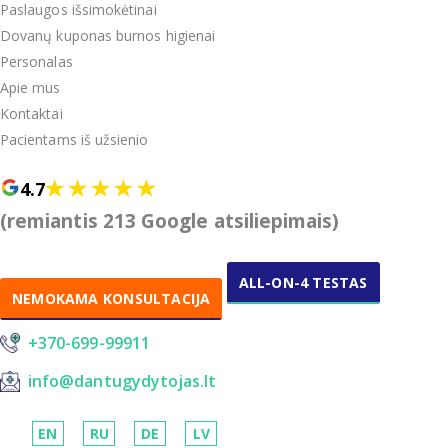
Paslaugos išsimokėtinai
Dovanų kuponas burnos higienai
Personalas
Apie mus
Kontaktai
Pacientams iš užsienio
4.7
(remiantis 213 Google atsiliepimais)
ALL-ON-4 TESTAS
NEMOKAMA KONSULTACIJA
+370-699-99911
info@dantugydytojas.lt
EN
RU
DE
LV