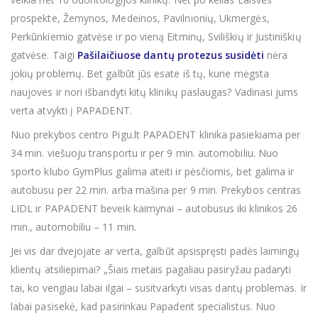
prospekte, Žemynos, Medeinos, Pavilnionių, Ukmergės,
Perkūnkiemio gatvėse ir po vieną Eitminų, Sviliškių ir Justiniškių
gatvėse. Taigi
Pašilaičiuose dantų protezus susidėti
nėra
jokių problemų. Bet galbūt jūs esate iš tų, kurie mėgsta
naujoves ir nori išbandyti kitų klinikų paslaugas? Vadinasi jums
verta atvykti į PAPADENT.
Nuo prekybos centro Pigu.lt PAPADENT klinika pasiekiama per
34 min. viešuoju transportu ir per 9 min. automobiliu. Nuo
sporto klubo GymPlus galima ateiti ir pėsčiomis, bet galima ir
autobusu per 22 min. arba mašina per 9 min. Prekybos centras
LIDL ir PAPADENT beveik kaimynai – autobusus iki klinikos 26
min., automobiliu – 11 min.
Jei vis dar dvejojate ar verta, galbūt apsispręsti padės laimingų
klientų atsiliepimai? „Šiais metais pagaliau pasiryžau padaryti
tai, ko vengiau labai ilgai – susitvarkyti visas dantų problemas. Ir
labai pasisekė, kad pasirinkau Papadent specialistus. Nuo