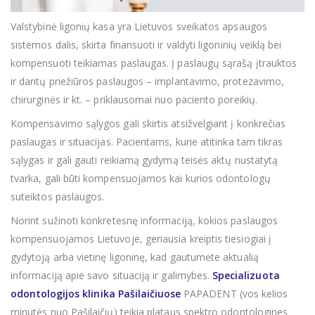
Valstybinė ligonių kasa yra Lietuvos sveikatos apsaugos
sistemos dalis, skirta finansuoti ir valdyti ligoninių veiklą bei
kompensuoti teikiamas paslaugas. Į paslaugų sąrašą įtrauktos
ir dantų priežiūros paslaugos – implantavimo, protezavimo,
chirurginės ir kt. – priklausomai nuo paciento poreikių.
Kompensavimo sąlygos gali skirtis atsižvelgiant į konkrečias
paslaugas ir situacijas. Pacientams, kurie atitinka tam tikras
sąlygas ir gali gauti reikiamą gydymą teisės aktų nustatytą
tvarka, gali būti kompensuojamos kai kurios odontologų
suteiktos paslaugos.
Norint sužinoti konkretesnę informaciją, kokios paslaugos
kompensuojamos Lietuvoje, geriausia kreiptis tiesiogiai į
gydytoją arba vietinę ligoninę, kad gautumėte aktualią
informaciją apie savo situaciją ir galimybes.
Specializuota
odontologijos klinika Pašilaičiuose
PAPADENT (vos kelios
minutės nuo Pašilaičių) teikia plataus spektro odontologines