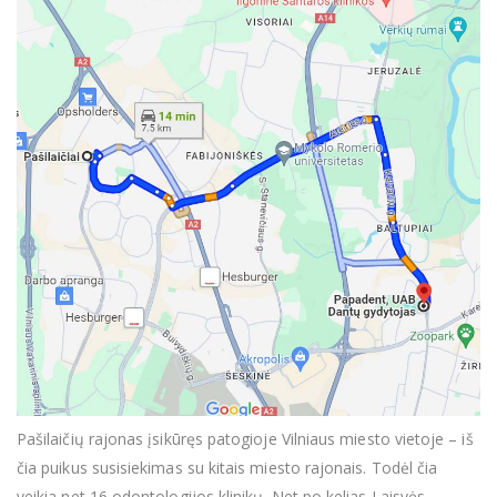
Pašilaičių rajonas įsikūręs patogioje Vilniaus miesto vietoje – iš
čia puikus susisiekimas su kitais miesto rajonais. Todėl čia
veikia net 16 odontologijos klinikų. Net po kelias Laisvės