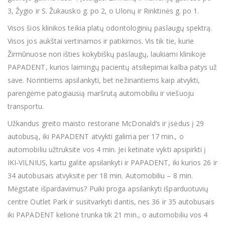
3, Žygio ir S. Žukausko g. po 2, o Ulonų ir Rinktinės g. po 1.
Visos šios klinikos teikia platų odontologinių paslaugų spektrą.
Visos jos aukštai vertinamos ir patikimos. Vis tik tie, kurie
Žirmūnuose nori išties kokybiškų paslaugų, laukiami klinikoje
PAPADENT, kurios laimingų pacientų atsiliepimai kalba patys už
save. Norintiems apsilankyti, bet nežinantiems kaip atvykti,
parengėme patogiausią maršrutą automobiliu ir viešuoju
transportu.
Užkandus greito maisto restorane McDonald‘s ir įsėdus į 29
autobusą, iki PAPADENT atvykti galima per 17 min., o
automobiliu užtruksite vos 4 min. Jei ketinate vykti apsipirkti į
IKI-VILNIUS, kartu galite apsilankyti ir PAPADENT, iki kurios 26 ir
34 autobusais atvyksite per 18 min. Automobiliu – 8 min.
Mėgstate išpardavimus? Puiki proga apsilankyti išparduotuvių
centre Outlet Park ir susitvarkyti dantis, nes 36 ir 35 autobusais
iki PAPADENT kelionė trunka tik 21 min., o automobiliu vos 4