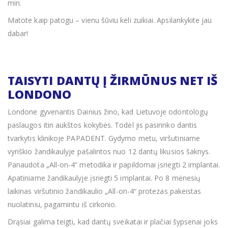
min.
Matote kaip patogu – vienu šūviu keli zuikiai. Apsilankykite jau
dabar!
TAISYTI DANTŲ Į ŽIRMŪNUS NET IŠ
LONDONO
Londone gyvenantis Dainius žino, kad Lietuvoje odontologų
paslaugos itin aukštos kokybės. Todėl jis pasirinko dantis
tvarkytis klinikoje PAPADENT. Gydymo metu, viršutiniame
vyriškio žandikaulyje pašalintos nuo 12 dantų likusios šaknys.
Panaudota „All-on-4“ metodika ir papildomai įsriegti 2 implantai.
Apatiniame žandikaulyje įsriegti 5 implantai. Po 8 mėnesių
laikinas viršutinio žandikaulio „All-on-4“ protezas pakeistas
nuolatiniu, pagamintu iš cirkonio.
Drąsiai galima teigti, kad dantų sveikatai ir plačiai šypsenai joks