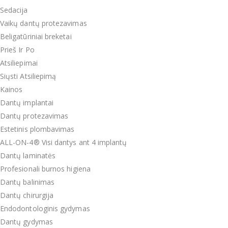
Sedacija
Vaikų dantų protezavimas
Beligatūriniai breketai
Prieš Ir Po
Atsiliepimai
Siųsti Atsiliepimą
Kainos
Dantų implantai
Dantų protezavimas
Estetinis plombavimas
ALL-ON-4® Visi dantys ant 4 implantų
Dantų laminatės
Profesionali burnos higiena
Dantų balinimas
Dantų chirurgija
Endodontologinis gydymas
Dantų gydymas