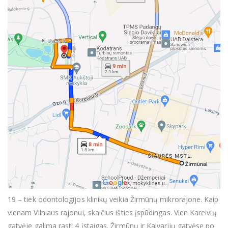
19 – tiek odontologijos klinikų veikia Žirmūnų mikrorajone. Kaip
vienam Vilniaus rajonui, skaičius išties įspūdingas. Vien Kareivių
gatvėje galima rasti 4 įstaigas. Žirmūnų ir Kalvarijų gatvėse po