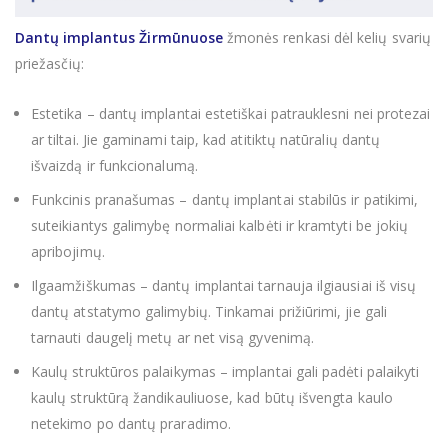
Dantų implantus Žirmūnuose
žmonės renkasi dėl kelių svarių
priežasčių:
Estetika – dantų implantai estetiškai patrauklesni nei protezai
ar tiltai. Jie gaminami taip, kad atitiktų natūralių dantų
išvaizdą ir funkcionalumą.
Funkcinis pranašumas – dantų implantai stabilūs ir patikimi,
suteikiantys galimybę normaliai kalbėti ir kramtyti be jokių
apribojimų.
Ilgaamžiškumas – dantų implantai tarnauja ilgiausiai iš visų
dantų atstatymo galimybių. Tinkamai prižiūrimi, jie gali
tarnauti daugelį metų ar net visą gyvenimą.
Kaulų struktūros palaikymas – implantai gali padėti palaikyti
kaulų struktūrą žandikauliuose, kad būtų išvengta kaulo
netekimo po dantų praradimo.