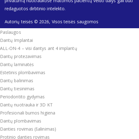
privatumą nuotraukose matomos pacientų veido dalys gali būti
redaguotos dirbtinio intelekto.
Autorių teisės © 2026, Visos teisės saugomos
Paslaugos
Dantų Implantai
ALL-ON-4 – visi dantys ant 4 implantų
Dantų protezavimas
Dantų laminatės
Estetinis plombavimas
Dantų balinimas
Dantų tiesinimas
Periodontito gydymas
Dantų nuotrauka ir 3D KT
Profesionali burnos higiena
Dantų plombavimas
Danties rovimas (šalinimas)
Protinio danties rovimas