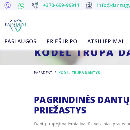
+370-699-99911
info@dantugy
PASLAUGOS
PRIEŠ IR PO
ATSILIEPIMAI
KODĖL TRUPA D
PAPADENT
/
KODĖL TRUPA DANTYS
PAGRINDINĖS DANTŲ
PRIEŽASTYS
Dantų trupėjimą lemia įvairūs veiksniai, pradeda