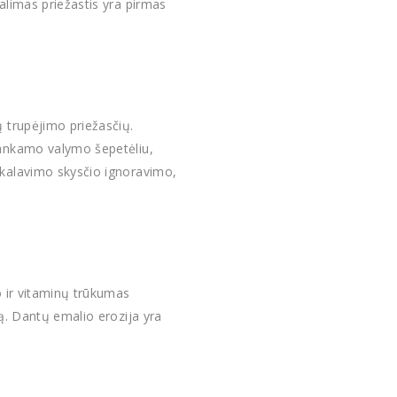
alimas priežastis yra pirmas
 trupėjimo priežasčių.
kankamo valymo šepetėliu,
skalavimo skysčio ignoravimo,
o ir vitaminų trūkumas
mą. Dantų emalio erozija yra