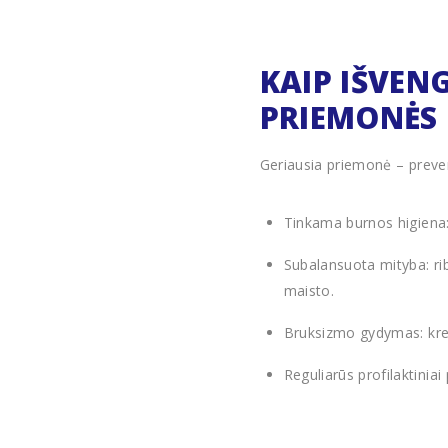
KAIP IŠVEN
PRIEMONĖS
Geriausia priemonė – preven
Tinkama burnos higiena: 
Subalansuota mityba: rib
maisto.
Bruksizmo gydymas: kreip
Reguliarūs profilaktinia