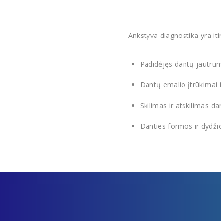
Ankstyva diagnostika yra iti
Padidėjęs dantų jautruma
Dantų emalio įtrūkimai i
Skilimas ir atskilimas da
Danties formos ir dydži