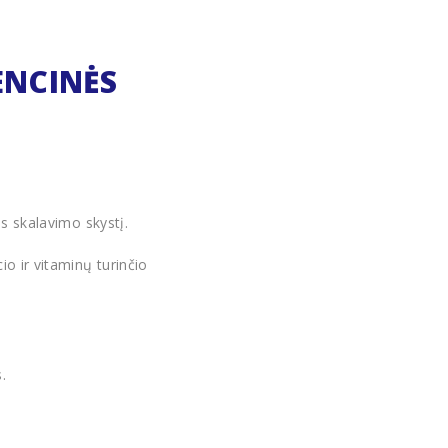
ENCINĖS
os skalavimo skystį.
o ir vitaminų turinčio
.