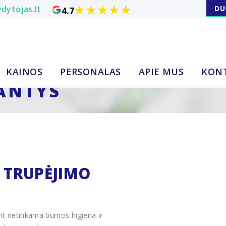
dytojas.lt
DU
4.7
KAINOS
PERSONALAS
APIE MUS
KON
ANTYS
 TRUPĖJIMO
nt netinkama burnos higiena ir