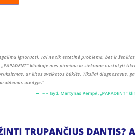
egalima ignoruoti. Tai ne tik estetinė problema, bet ir ženkla
. „PAPADENT“ klinikoje mes pirmiausia siekiame nustatyti tikrą
uksizmas, ar kitos sveikatos būklės. Tiksliai diagnozavus, ga
 problemos ateityje.”
~ – Gyd. Martynas Pempė, „PAPADENT“ klin
ŽINTI TRUPANČIUS DANTIS? A