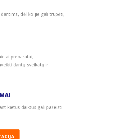
antims, dėl ko jie gali trupėti,
niniai preparatai,
veikti dantų sveikatą ir
IMAI
t kietus daiktus gali pažeisti
ACIJA