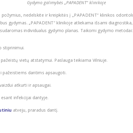
Gydymo galimybės „PAPADENT“ klinikoje
 požymius, nedelskite ir kreipkitės į „PAPADENT“ klinikos odonto
s bus gydymas.
„PAPADENT“ klinikoje atliekama išsami diagnostika,
t sudaromas individualus gydymo planas. Taikomi g
ydymo metodai:
 stiprinimui.
pažeistų vietų atstatymui. Paslauga teikiama Vilniuje.
ai pažeistiems dantims apsaugoti.
aizdui atkurti ir apsaugai.
esant infekcijai dantyje.
utiniu
atveju, praradus dantį.