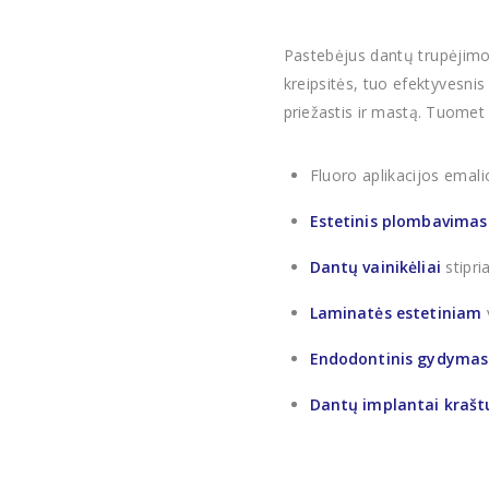
Pastebėjus dantų trupėjimo
kreipsitės, tuo efektyvesni
priežastis ir mastą. Tuome
Fluoro aplikacijos emalio
Estetinis plombavimas
Dantų vainikėliai
stipri
Laminatės estetiniam
v
Endodontinis gydymas
Dantų implantai krašt