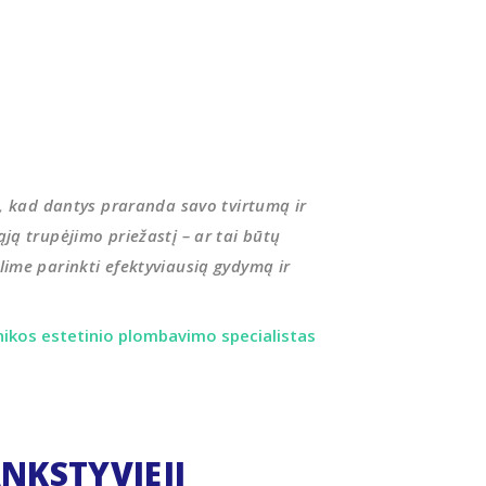
s, kad dantys praranda savo tvirtumą ir
ją trupėjimo priežastį – ar tai būtų
lime parinkti efektyviausią gydymą ir
ikos estetinio plombavimo specialistas
NKSTYVIEJI