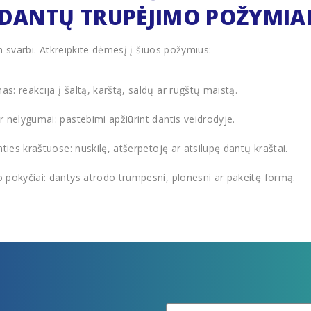
DANTŲ TRUPĖJIMO POŽYMIA
n svarbi. Atkreipkite dėmesį į šiuos požymius:
s: reakcija į šaltą, karštą, saldų ar rūgštų maistą.
r nelygumai: pastebimi apžiūrint dantis veidrodyje.
nties kraštuose: nuskilę, atšerpetoję ar atsilupę dantų kraštai.
o pokyčiai: dantys atrodo trumpesni, plonesni ar pakeitę formą.